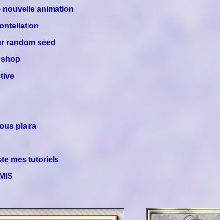
e nouvelle animation
ontellation
 sur random seed
n shop
tive
vous plaira
te mes tutoriels
MIS